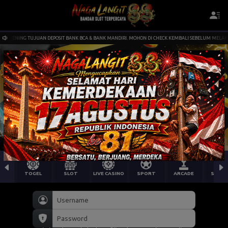
REKENING TUJUAN DEPOSIT BANK BCA & BANK MANDIRI. MOHON DI CHECK KEMBALI SEBELUM MELAKUKA
TOGEL
SLOT
LIVE CASINO
SPORT
ARCADE
SABU