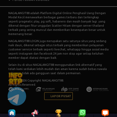
NAGALANGIT88
adalah Platform Digital Online Penghasil Uang Dengan
Modal Kecil menawarkan berbagai games terbaru dan terlengkap
seperti pragmatic play, pg soft, habanero dan masih banyak lagi. yang
dikenal dengan fitur unggulan Scatter Hitam dengan server thailand
terbaik yang sering muncul dan memberikan kesempatan besar untuk
memenang besar.
NAGALANGIT88 LOGIN
juga merupakan satu satunya situs yang sedang
naik daun, dikenal sebagai situs terbaik yang memberikan pelayanan
customer service terbaik seperti livechat, whatsapp hingga sosial media
seperti instagram dan facebook 24 jam non stop agar setiap keluhan
member dapat diatasi dengan baik.
Selain itu di situs
NAGALANGIT88
menggunakan link alternatif yang
telah kami sediakan lebih mudah dan aman karena sudah bebas nawala
sehingga tidak ada gangguan saat dalam permainan.
© 2015 - 2026 Copyright NAGALANGIT88.
All Rights Reserved.
LAPOR PUSAT