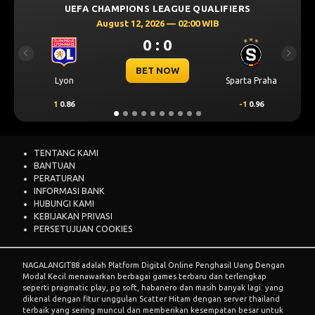
UEFA CHAMPIONS LEAGUE QUALIFIERS
August 12, 2026 — 02:00 WIB
0 : 0
Previous
Next
BET NOW
Lyon
Sparta Praha
Sl
1
0.86
-1
0.96
TENTANG KAMI
BANTUAN
PERATURAN
INFORMASI BANK
HUBUNGI KAMI
KEBIJAKAN PRIVASI
PERSETUJUAN COOKIES
NAGALANGIT88
adalah Platform Digital Online Penghasil Uang Dengan
Modal Kecil menawarkan berbagai games terbaru dan terlengkap
seperti pragmatic play, pg soft, habanero dan masih banyak lagi. yang
dikenal dengan fitur unggulan Scatter Hitam dengan server thailand
terbaik yang sering muncul dan memberikan kesempatan besar untuk