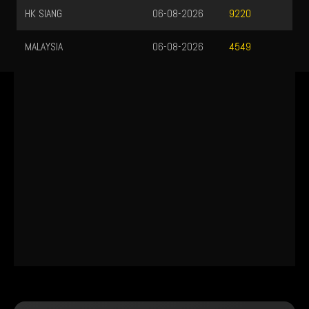
HK SIANG
06-08-2026
9220
MALAYSIA
06-08-2026
4549