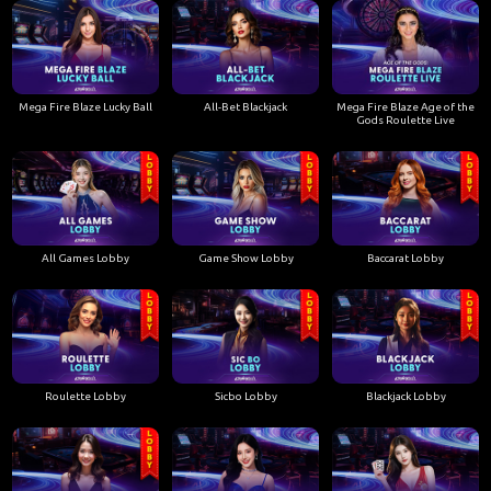
Mega Fire Blaze Lucky Ball
All-Bet Blackjack
Mega Fire Blaze Age of the
Gods Roulette Live
All Games Lobby
Game Show Lobby
Baccarat Lobby
Roulette Lobby
Sicbo Lobby
Blackjack Lobby