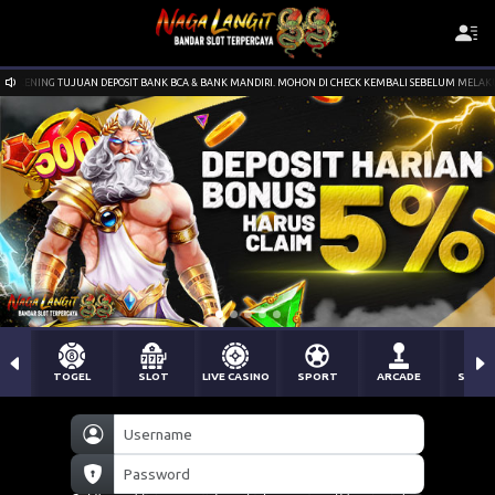
KENING TUJUAN DEPOSIT BANK BCA & BANK MANDIRI. MOHON DI CHECK KEMBALI SEBELUM MELAKUKAN 
TOGEL
SLOT
LIVE CASINO
SPORT
ARCADE
SABU